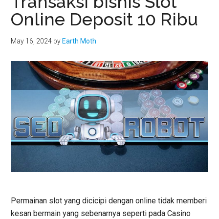
Transaksi bisnis Slot
Online Deposit 10 Ribu
May 16, 2024
by
Earth Moth
Permainan slot yang dicicipi dengan online tidak memberi
kesan bermain yang sebenarnya seperti pada Casino