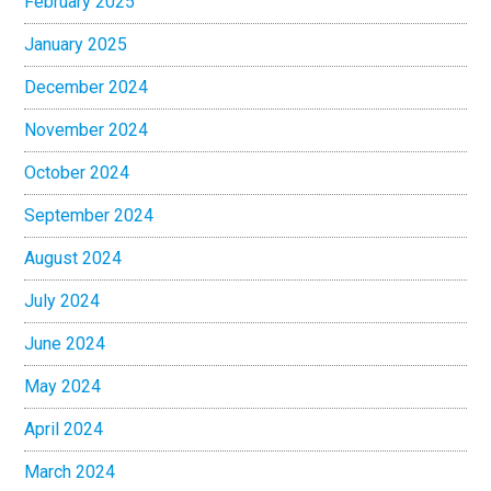
February 2025
January 2025
December 2024
November 2024
October 2024
September 2024
August 2024
July 2024
June 2024
May 2024
April 2024
March 2024