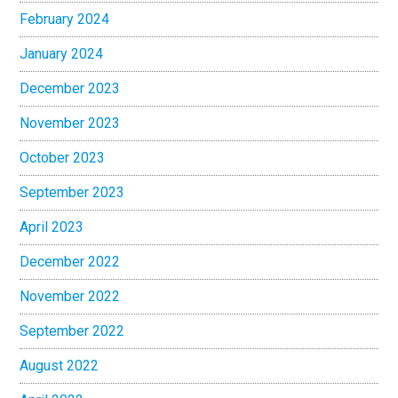
February 2024
January 2024
December 2023
November 2023
October 2023
September 2023
April 2023
December 2022
November 2022
September 2022
August 2022