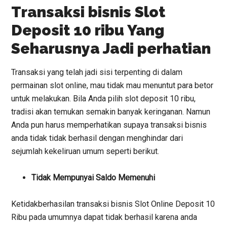
Transaksi bisnis Slot
Deposit 10 ribu Yang
Seharusnya Jadi perhatian
Transaksi yang telah jadi sisi terpenting di dalam
permainan slot online, mau tidak mau menuntut para betor
untuk melakukan. Bila Anda pilih slot deposit 10 ribu,
tradisi akan temukan semakin banyak keringanan.
Namun
Anda pun harus memperhatikan supaya transaksi bisnis
anda tidak tidak berhasil dengan menghindar dari
sejumlah kekeliruan umum seperti berikut.
Tidak Mempunyai Saldo Memenuhi
Ketidakberhasilan transaksi bisnis Slot Online Deposit 10
Ribu pada umumnya dapat tidak berhasil karena anda