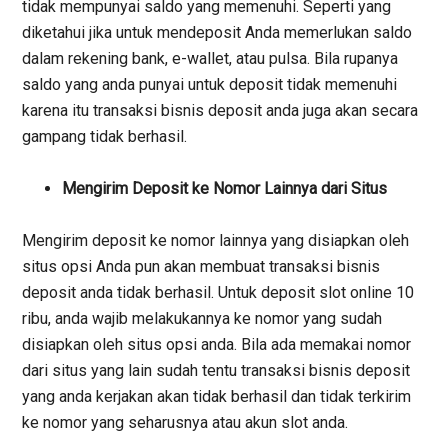
tidak mempunyai saldo yang memenuhi.
Seperti yang
diketahui jika untuk mendeposit Anda memerlukan saldo
dalam rekening bank, e-wallet, atau pulsa. Bila rupanya
saldo yang anda punyai untuk deposit tidak memenuhi
karena itu transaksi bisnis deposit anda juga akan secara
gampang tidak berhasil.
Mengirim Deposit ke Nomor Lainnya dari Situs
Mengirim deposit ke nomor lainnya yang disiapkan oleh
situs opsi Anda pun akan membuat transaksi bisnis
deposit anda tidak berhasil. Untuk deposit slot online 10
ribu, anda wajib melakukannya ke nomor yang sudah
disiapkan oleh situs opsi anda.
Bila ada memakai nomor
dari situs yang lain sudah tentu transaksi bisnis deposit
yang anda kerjakan akan tidak berhasil dan tidak terkirim
ke nomor yang seharusnya atau akun slot anda.