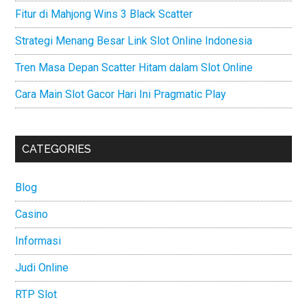
Fitur di Mahjong Wins 3 Black Scatter
Strategi Menang Besar Link Slot Online Indonesia
Tren Masa Depan Scatter Hitam dalam Slot Online
Cara Main Slot Gacor Hari Ini Pragmatic Play
CATEGORIES
Blog
Casino
Informasi
Judi Online
RTP Slot