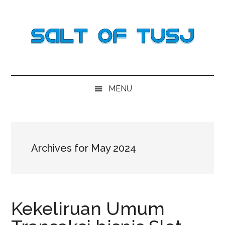
Skip
Skip
Skip
to
to
to
main
secondary
primary
content
menu
sidebar
Salt
Sekilas
Bercerita
Of
MENU
Tentang
Judi
TUSJ
Online
Terpercaya
2021
Archives for May 2024
Kekeliruan Umum