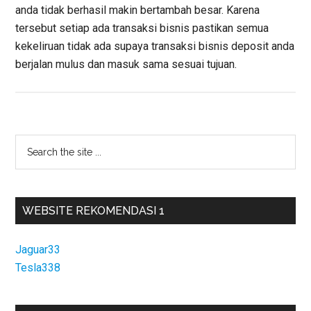
anda tidak berhasil makin bertambah besar.
Karena
tersebut setiap ada transaksi bisnis pastikan semua
kekeliruan tidak ada supaya transaksi bisnis deposit anda
berjalan mulus dan masuk sama sesuai tujuan.
Primary
Search
the
Sidebar
site
...
WEBSITE REKOMENDASI 1
Jaguar33
Tesla338