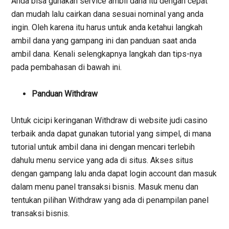
Anda bisa gunakan service ambil dana itu dengan cepat
dan mudah lalu cairkan dana sesuai nominal yang anda
ingin. Oleh karena itu harus untuk anda ketahui langkah
ambil dana yang gampang ini dan panduan saat anda
ambil dana. Kenali selengkapnya langkah dan tips-nya
pada pembahasan di bawah ini.
Panduan Withdraw
Untuk cicipi keringanan Withdraw di website judi casino
terbaik anda dapat gunakan tutorial yang simpel, di mana
tutorial untuk ambil dana ini dengan mencari terlebih
dahulu menu service yang ada di situs. Akses situs
dengan gampang lalu anda dapat login account dan masuk
dalam menu panel transaksi bisnis. Masuk menu dan
tentukan pilihan Withdraw yang ada di penampilan panel
transaksi bisnis.