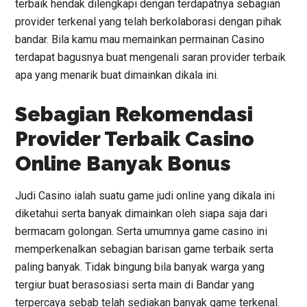
terbaik hendak dilengkapi dengan terdapatnya sebagian
provider terkenal yang telah berkolaborasi dengan pihak
bandar. Bila kamu mau memainkan permainan Casino
terdapat bagusnya buat mengenali saran provider terbaik
apa yang menarik buat dimainkan dikala ini.
Sebagian Rekomendasi
Provider Terbaik Casino
Online Banyak Bonus
Judi Casino ialah suatu game judi online yang dikala ini
diketahui serta banyak dimainkan oleh siapa saja dari
bermacam golongan. Serta umumnya game casino ini
memperkenalkan sebagian barisan game terbaik serta
paling banyak. Tidak bingung bila banyak warga yang
tergiur buat berasosiasi serta main di Bandar yang
terpercaya sebab telah sediakan banyak game terkenal.