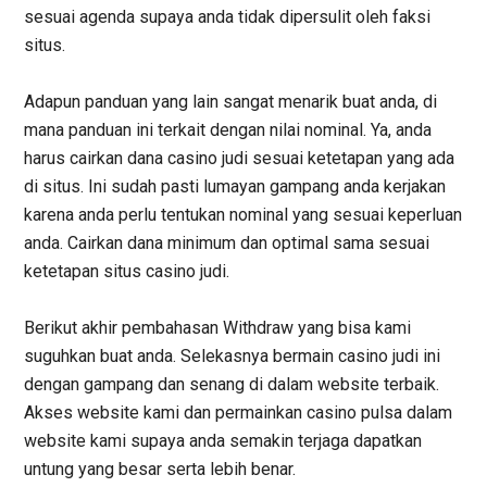
sesuai agenda supaya anda tidak dipersulit oleh faksi
situs.
Adapun panduan yang lain sangat menarik buat anda, di
mana panduan ini terkait dengan nilai nominal. Ya, anda
harus cairkan dana casino judi sesuai ketetapan yang ada
di situs. Ini sudah pasti lumayan gampang anda kerjakan
karena anda perlu tentukan nominal yang sesuai keperluan
anda. Cairkan dana minimum dan optimal sama sesuai
ketetapan situs casino judi.
Berikut akhir pembahasan Withdraw yang bisa kami
suguhkan buat anda. Selekasnya bermain casino judi ini
dengan gampang dan senang di dalam website terbaik.
Akses website kami dan permainkan casino pulsa dalam
website kami supaya anda semakin terjaga dapatkan
untung yang besar serta lebih benar.