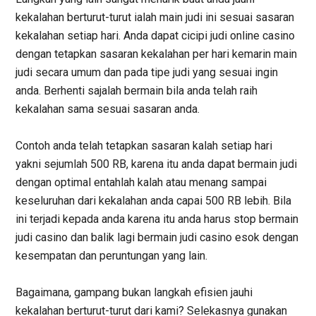
kekalahan berturut-turut ialah main judi ini sesuai sasaran
kekalahan setiap hari. Anda dapat cicipi judi online casino
dengan tetapkan sasaran kekalahan per hari kemarin main
judi secara umum dan pada tipe judi yang sesuai ingin
anda. Berhenti sajalah bermain bila anda telah raih
kekalahan sama sesuai sasaran anda.
Contoh anda telah tetapkan sasaran kalah setiap hari
yakni sejumlah 500 RB, karena itu anda dapat bermain judi
dengan optimal entahlah kalah atau menang sampai
keseluruhan dari kekalahan anda capai 500 RB lebih. Bila
ini terjadi kepada anda karena itu anda harus stop bermain
judi casino dan balik lagi bermain judi casino esok dengan
kesempatan dan peruntungan yang lain.
Bagaimana, gampang bukan langkah efisien jauhi
kekalahan berturut-turut dari kami? Selekasnya gunakan