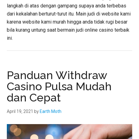
langkah di atas dengan gampang supaya anda terbebas
dari kekalahan berturut-turut itu. Main judi di website kami
karena website kami murah hingga anda tidak rugi besar
bila kurang untung saat bermain judi online casino terbaik
ini.
Panduan Withdraw
Casino Pulsa Mudah
dan Cepat
April 19, 2021
by
Earth Moth