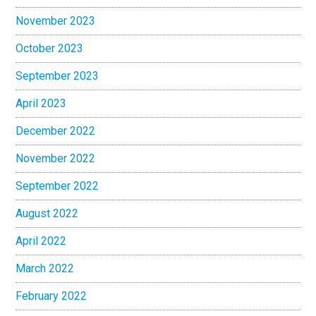
November 2023
October 2023
September 2023
April 2023
December 2022
November 2022
September 2022
August 2022
April 2022
March 2022
February 2022