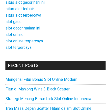
situs slot gacor hari ini
situs slot terbaik
situs slot terpercaya
slot gacor
slot gacor malam ini
slot online
slot online terpercaya
slot terpercaya
RECENT POSTS
Mengenal Fitur Bonus Slot Online Modern
Fitur di Mahjong Wins 3 Black Scatter
Strategi Menang Besar Link Slot Online Indonesia
Tren Masa Depan Scatter Hitam dalam Slot Online