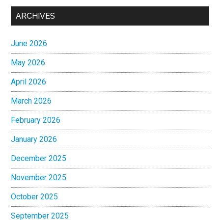
ARCHIVES
June 2026
May 2026
April 2026
March 2026
February 2026
January 2026
December 2025
November 2025
October 2025
September 2025