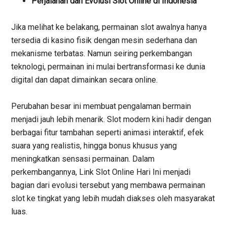
Perjalanan dan Evolusi Slot Online di Indonesia
Jika melihat ke belakang, permainan slot awalnya hanya
tersedia di kasino fisik dengan mesin sederhana dan
mekanisme terbatas. Namun seiring perkembangan
teknologi, permainan ini mulai bertransformasi ke dunia
digital dan dapat dimainkan secara online.
Perubahan besar ini membuat pengalaman bermain
menjadi jauh lebih menarik. Slot modern kini hadir dengan
berbagai fitur tambahan seperti animasi interaktif, efek
suara yang realistis, hingga bonus khusus yang
meningkatkan sensasi permainan. Dalam
perkembangannya, Link Slot Online Hari Ini menjadi
bagian dari evolusi tersebut yang membawa permainan
slot ke tingkat yang lebih mudah diakses oleh masyarakat
luas.