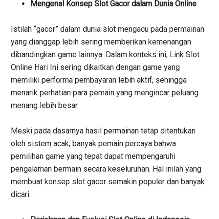
Mengenal Konsep Slot Gacor dalam Dunia Online
Istilah “gacor” dalam dunia slot mengacu pada permainan
yang dianggap lebih sering memberikan kemenangan
dibandingkan game lainnya. Dalam konteks ini, Link Slot
Online Hari Ini sering dikaitkan dengan game yang
memiliki performa pembayaran lebih aktif, sehingga
menarik perhatian para pemain yang mengincar peluang
menang lebih besar.
Meski pada dasarnya hasil permainan tetap ditentukan
oleh sistem acak, banyak pemain percaya bahwa
pemilihan game yang tepat dapat mempengaruhi
pengalaman bermain secara keseluruhan. Hal inilah yang
membuat konsep slot gacor semakin populer dan banyak
dicari.