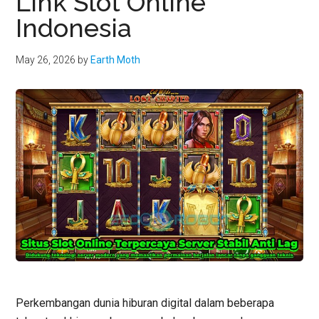
Link Slot Online
Indonesia
May 26, 2026
by
Earth Moth
Perkembangan dunia hiburan digital dalam beberapa