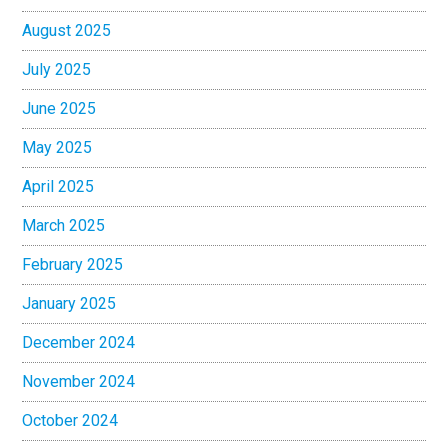
August 2025
July 2025
June 2025
May 2025
April 2025
March 2025
February 2025
January 2025
December 2024
November 2024
October 2024