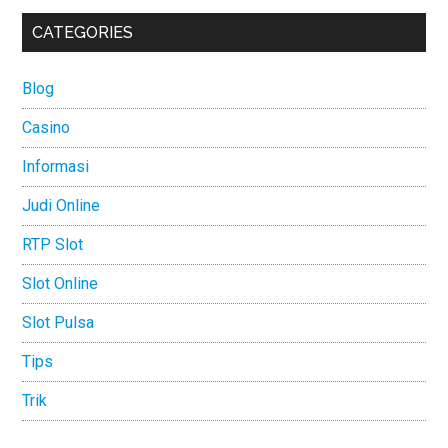
CATEGORIES
Blog
Casino
Informasi
Judi Online
RTP Slot
Slot Online
Slot Pulsa
Tips
Trik