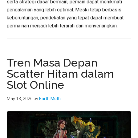
serta strategi dasar bermain, pemain dapat menikmati
pengalaman yang lebih optimal. Meski tetap berbasis
keberuntungan, pendekatan yang tepat dapat membuat
permainan menjadi lebih terarah dan menyenangkan.
Tren Masa Depan
Scatter Hitam dalam
Slot Online
May 13, 2026
by
Earth Moth