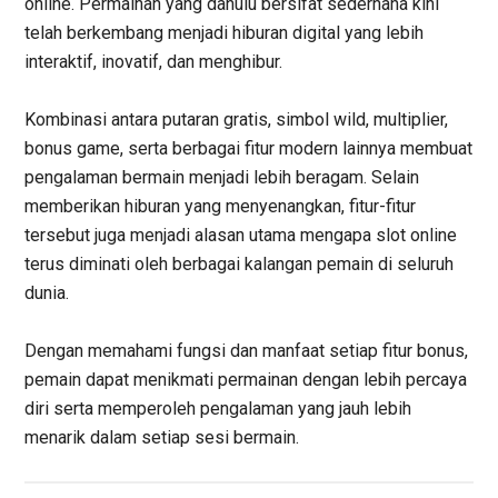
online. Permainan yang dahulu bersifat sederhana kini
telah berkembang menjadi hiburan digital yang lebih
interaktif, inovatif, dan menghibur.
Kombinasi antara putaran gratis, simbol wild, multiplier,
bonus game, serta berbagai fitur modern lainnya membuat
pengalaman bermain menjadi lebih beragam. Selain
memberikan hiburan yang menyenangkan, fitur-fitur
tersebut juga menjadi alasan utama mengapa slot online
terus diminati oleh berbagai kalangan pemain di seluruh
dunia.
Dengan memahami fungsi dan manfaat setiap fitur bonus,
pemain dapat menikmati permainan dengan lebih percaya
diri serta memperoleh pengalaman yang jauh lebih
menarik dalam setiap sesi bermain.