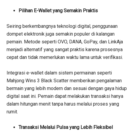
Pilihan E-Wallet yang Semakin Praktis
Seiring berkembangnya teknologi digital, penggunaan
dompet elektronik juga semakin populer di kalangan
pemain. Metode seperti OVO, DANA, GoPay, dan LinkAja
menjadi alternatif yang sangat praktis karena prosesnya
cepat dan tidak memerlukan waktu lama untuk verifikasi.
Integrasi e-wallet dalam sistem permainan seperti
Mahjong Wins 3 Black Scatter memberikan pengalaman
bermain yang lebih modern dan sesuai dengan gaya hidup
digital saat ini. Pemain dapat melakukan transaksi hanya
dalam hitungan menit tanpa harus melalui proses yang
rumit.
Transaksi Melalui Pulsa yang Lebih Fleksibel