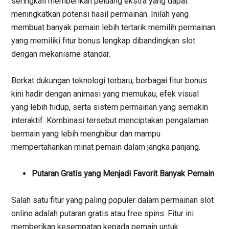
seringkali memberikan peluang ekstra yang dapat
meningkatkan potensi hasil permainan. Inilah yang
membuat banyak pemain lebih tertarik memilih permainan
yang memiliki fitur bonus lengkap dibandingkan slot
dengan mekanisme standar.
Berkat dukungan teknologi terbaru, berbagai fitur bonus
kini hadir dengan animasi yang memukau, efek visual
yang lebih hidup, serta sistem permainan yang semakin
interaktif. Kombinasi tersebut menciptakan pengalaman
bermain yang lebih menghibur dan mampu
mempertahankan minat pemain dalam jangka panjang.
Putaran Gratis yang Menjadi Favorit Banyak Pemain
Salah satu fitur yang paling populer dalam permainan slot
online adalah putaran gratis atau free spins. Fitur ini
memberikan kesempatan kepada pemain untuk