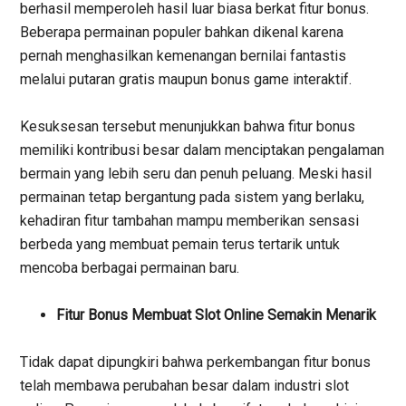
berhasil memperoleh hasil luar biasa berkat fitur bonus.
Beberapa permainan populer bahkan dikenal karena
pernah menghasilkan kemenangan bernilai fantastis
melalui putaran gratis maupun bonus game interaktif.
Kesuksesan tersebut menunjukkan bahwa fitur bonus
memiliki kontribusi besar dalam menciptakan pengalaman
bermain yang lebih seru dan penuh peluang. Meski hasil
permainan tetap bergantung pada sistem yang berlaku,
kehadiran fitur tambahan mampu memberikan sensasi
berbeda yang membuat pemain terus tertarik untuk
mencoba berbagai permainan baru.
Fitur Bonus Membuat Slot Online Semakin Menarik
Tidak dapat dipungkiri bahwa perkembangan fitur bonus
telah membawa perubahan besar dalam industri slot