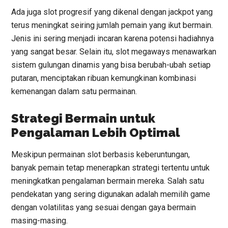
Ada juga slot progresif yang dikenal dengan jackpot yang
terus meningkat seiring jumlah pemain yang ikut bermain.
Jenis ini sering menjadi incaran karena potensi hadiahnya
yang sangat besar.
Selain itu, slot megaways menawarkan
sistem gulungan dinamis yang bisa berubah-ubah setiap
putaran, menciptakan ribuan kemungkinan kombinasi
kemenangan dalam satu permainan.
Strategi Bermain untuk
Pengalaman Lebih Optimal
Meskipun permainan slot berbasis keberuntungan,
banyak pemain tetap menerapkan strategi tertentu untuk
meningkatkan pengalaman bermain mereka. Salah satu
pendekatan yang sering digunakan adalah memilih game
dengan volatilitas yang sesuai dengan gaya bermain
masing-masing.