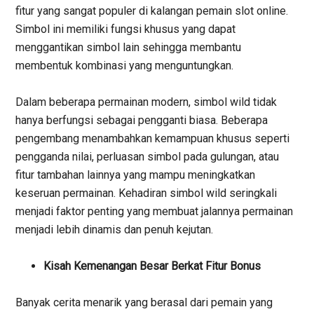
fitur yang sangat populer di kalangan pemain slot online.
Simbol ini memiliki fungsi khusus yang dapat
menggantikan simbol lain sehingga membantu
membentuk kombinasi yang menguntungkan.
Dalam beberapa permainan modern, simbol wild tidak
hanya berfungsi sebagai pengganti biasa. Beberapa
pengembang menambahkan kemampuan khusus seperti
pengganda nilai, perluasan simbol pada gulungan, atau
fitur tambahan lainnya yang mampu meningkatkan
keseruan permainan.
Kehadiran simbol wild seringkali
menjadi faktor penting yang membuat jalannya permainan
menjadi lebih dinamis dan penuh kejutan.
Kisah Kemenangan Besar Berkat Fitur Bonus
Banyak cerita menarik yang berasal dari pemain yang