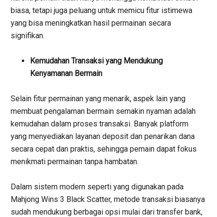
biasa, tetapi juga peluang untuk memicu fitur istimewa
yang bisa meningkatkan hasil permainan secara
signifikan.
Kemudahan Transaksi yang Mendukung
Kenyamanan Bermain
Selain fitur permainan yang menarik, aspek lain yang
membuat pengalaman bermain semakin nyaman adalah
kemudahan dalam proses transaksi. Banyak platform
yang menyediakan layanan deposit dan penarikan dana
secara cepat dan praktis, sehingga pemain dapat fokus
menikmati permainan tanpa hambatan.
Dalam sistem modern seperti yang digunakan pada
Mahjong Wins 3 Black Scatter, metode transaksi biasanya
sudah mendukung berbagai opsi mulai dari transfer bank,