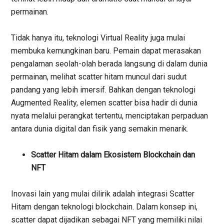
permainan.
Tidak hanya itu, teknologi Virtual Reality juga mulai
membuka kemungkinan baru. Pemain dapat merasakan
pengalaman seolah-olah berada langsung di dalam dunia
permainan, melihat scatter hitam muncul dari sudut
pandang yang lebih imersif. Bahkan dengan teknologi
Augmented Reality, elemen scatter bisa hadir di dunia
nyata melalui perangkat tertentu, menciptakan perpaduan
antara dunia digital dan fisik yang semakin menarik.
Scatter Hitam dalam Ekosistem Blockchain dan
NFT
Inovasi lain yang mulai dilirik adalah integrasi Scatter
Hitam dengan teknologi blockchain. Dalam konsep ini,
scatter dapat dijadikan sebagai NFT yang memiliki nilai