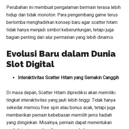
Perubahan ini membuat pengalaman bermain terasa lebih
hidup dan tidak monoton. Para pengembang game terus
berlomba menghadirkan konsep baru agar scatter hitam
tidak hanya menjadi simbol keberuntungan, tetapi juga
bagian penting dari alur permainan yang lebih dinamis.
Evolusi Baru dalam Dunia
Slot Digital
Interaktivitas Scatter Hitam yang Semakin Canggih
Di masa depan, Scatter Hitam diprediksi akan memiliki
tingkat interaktivitas yang jauh lebih tinggi. Tidak hanya
sekedar memicu free spin atau bonus acak, tetapi juga
memberikan pemain kebebasan memilih jenis hadiah
yang diinginkan. Misalnya, pemain dapat menentukan