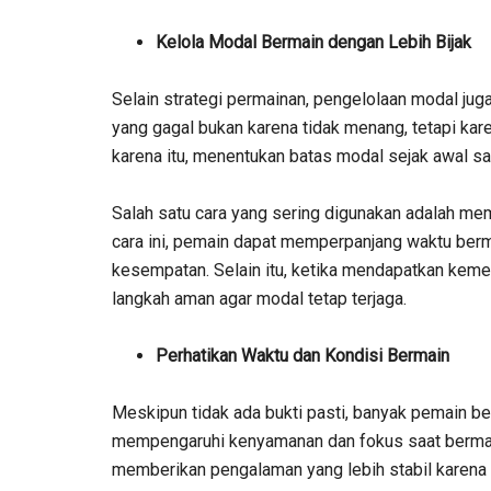
Kelola Modal Bermain dengan Lebih Bijak
Selain strategi permainan, pengelolaan modal juga
yang gagal bukan karena tidak menang, tetapi ka
karena itu, menentukan batas modal sejak awal sa
Salah satu cara yang sering digunakan adalah m
cara ini, pemain dapat memperpanjang waktu ber
kesempatan. Selain itu, ketika mendapatkan keme
langkah aman agar modal tetap terjaga.
Perhatikan Waktu dan Kondisi Bermain
Meskipun tidak ada bukti pasti, banyak pemain 
mempengaruhi kenyamanan dan fokus saat bermain
memberikan pengalaman yang lebih stabil karena