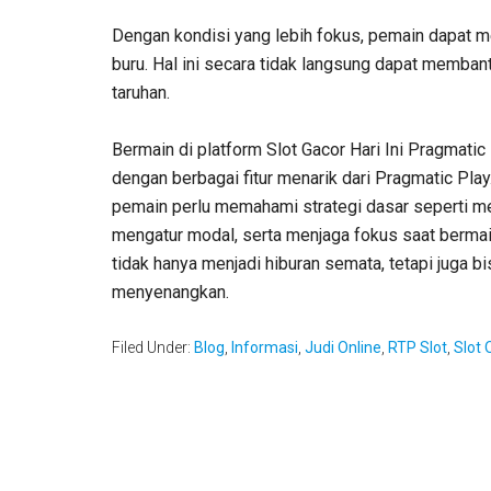
Dengan kondisi yang lebih fokus, pemain dapat me
buru. Hal ini secara tidak langsung dapat memba
taruhan.
Bermain di platform Slot Gacor Hari Ini Pragmat
dengan berbagai fitur menarik dari Pragmatic Play
pemain perlu memahami strategi dasar seperti me
mengatur modal, serta menjaga fokus saat berma
tidak hanya menjadi hiburan semata, tetapi juga 
menyenangkan.
Filed Under:
Blog
,
Informasi
,
Judi Online
,
RTP Slot
,
Slot 