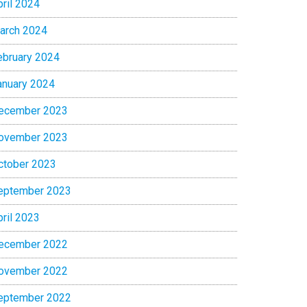
pril 2024
arch 2024
ebruary 2024
anuary 2024
ecember 2023
ovember 2023
ctober 2023
eptember 2023
pril 2023
ecember 2022
ovember 2022
eptember 2022