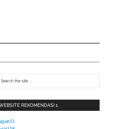
Primary
earch
e
Sidebar
te
WEBSITE REKOMENDASI 1
aguar33
esla338