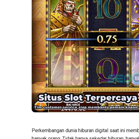
Perkembangan dunia hiburan digital saat ini memb
banyak orang. Tidak hanya sekedar hiburan, ban