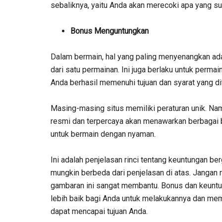
sebaliknya, yaitu Anda akan merecoki apa yang sud
Bonus Menguntungkan
Dalam bermain, hal yang paling menyenangkan ad
dari satu permainan. Ini juga berlaku untuk perma
Anda berhasil memenuhi tujuan dan syarat yang di
Masing-masing situs memiliki peraturan unik. Nam
resmi dan terpercaya akan menawarkan berbagai
untuk bermain dengan nyaman.
Ini adalah penjelasan rinci tentang keuntungan be
mungkin berbeda dari penjelasan di atas. Jangan r
gambaran ini sangat membantu. Bonus dan keuntung
lebih baik bagi Anda untuk melakukannya dan mem
dapat mencapai tujuan Anda.