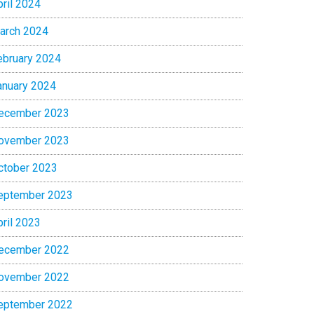
pril 2024
arch 2024
ebruary 2024
anuary 2024
ecember 2023
ovember 2023
ctober 2023
eptember 2023
pril 2023
ecember 2022
ovember 2022
eptember 2022