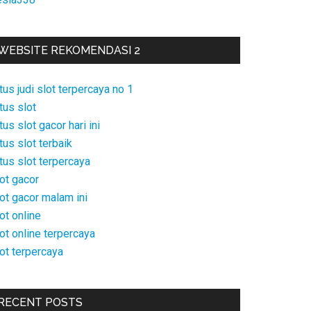
WEBSITE REKOMENDASI 2
tus judi slot terpercaya no 1
tus slot
tus slot gacor hari ini
tus slot terbaik
tus slot terpercaya
ot gacor
ot gacor malam ini
ot online
ot online terpercaya
ot terpercaya
RECENT POSTS