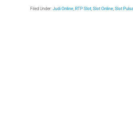
Filed Under:
Judi Online
,
RTP Slot
,
Slot Online
,
Slot Puls