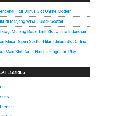
engenal Fitur Bonus Slot Online Modern
tur di Mahjong Wins 3 Black Scatter
trategi Menang Besar Link Slot Online Indonesia
ren Masa Depan Scatter Hitam dalam Slot Online
ra Main Slot Gacor Hari Ini Pragmatic Play
CATEGORIES
log
asino
nformasi