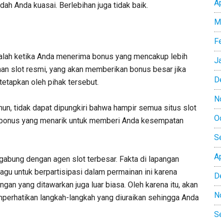
A
ah Anda kuasai. Berlebihan juga tidak baik.
M
F
alah ketika Anda menerima bonus yang mencakup lebih
J
inan slot resmi, yang akan memberikan bonus besar jika
D
tetapkan oleh pihak tersebut.
N
un, tidak dapat dipungkiri bahwa hampir semua situs slot
O
 bonus yang menarik untuk memberi Anda kesempatan
S
A
rgabung dengan agen slot terbesar. Fakta di lapangan
agu untuk berpartisipasi dalam permainan ini karena
D
an yang ditawarkan juga luar biasa. Oleh karena itu, akan
N
perhatikan langkah-langkah yang diuraikan sehingga Anda
S