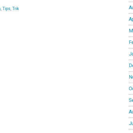
A
a
,
Tips
,
Trik
A
M
F
J
D
N
O
S
A
J