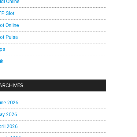
udi Online
TP Slot
ot Online
lot Pulsa
ips
ik
ARCHIVES
une 2026
ay 2026
pril 2026