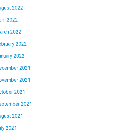
ugust 2022
pril 2022
arch 2022
ebruary 2022
anuary 2022
ecember 2021
ovember 2021
ctober 2021
eptember 2021
ugust 2021
uly 2021