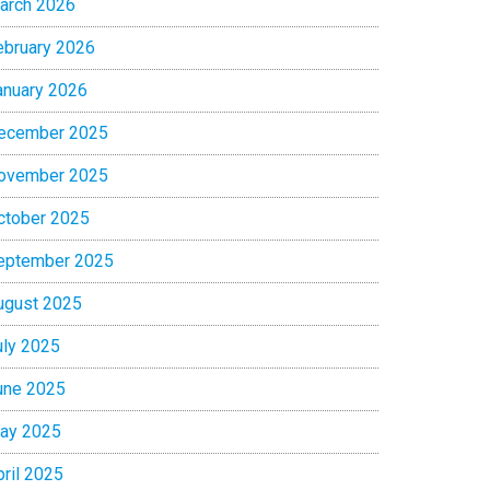
arch 2026
ebruary 2026
anuary 2026
ecember 2025
ovember 2025
ctober 2025
eptember 2025
ugust 2025
uly 2025
une 2025
ay 2025
pril 2025