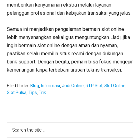
memberikan kenyamanan ekstra melalui layanan
pelanggan profesional dan kebijakan transaksi yang jelas.
Semua ini menjadikan pengalaman bermain slot online
lebih menyenangkan sekaligus menguntungkan.
Jadi, jika
ingin bermain slot online dengan aman dan nyaman,
pastikan selalu memilih situs resmi dengan dukungan
bank support. Dengan begitu, pemain bisa fokus mengejar
kemenangan tanpa terbebani urusan teknis transaksi.
Filed Under:
Blog
,
Informasi
,
Judi Online
,
RTP Slot
,
Slot Online
,
Slot Pulsa
,
Tips
,
Trik
Primary
Search
the
Sidebar