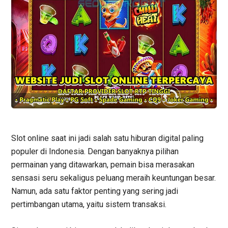
Slot online saat ini jadi salah satu hiburan digital paling
populer di Indonesia. Dengan banyaknya pilihan
permainan yang ditawarkan, pemain bisa merasakan
sensasi seru sekaligus peluang meraih keuntungan besar.
Namun, ada satu faktor penting yang sering jadi
pertimbangan utama, yaitu sistem transaksi.