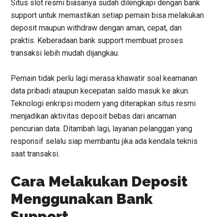
Situs slot resmi biasanya sudah dilengkapi dengan bank
support untuk memastikan setiap pemain bisa melakukan
deposit maupun withdraw dengan aman, cepat, dan
praktis. Keberadaan bank support membuat proses
transaksi lebih mudah dijangkau.
Pemain tidak perlu lagi merasa khawatir soal keamanan
data pribadi ataupun kecepatan saldo masuk ke akun.
Teknologi enkripsi modern yang diterapkan situs resmi
menjadikan aktivitas deposit bebas dari ancaman
pencurian data. Ditambah lagi, layanan pelanggan yang
responsif selalu siap membantu jika ada kendala teknis
saat transaksi.
Cara Melakukan Deposit
Menggunakan Bank
Support