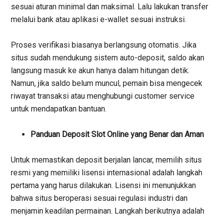
sesuai aturan minimal dan maksimal. Lalu lakukan transfer
melalui bank atau aplikasi e-wallet sesuai instruksi.
Proses verifikasi biasanya berlangsung otomatis. Jika
situs sudah mendukung sistem auto-deposit, saldo akan
langsung masuk ke akun hanya dalam hitungan detik.
Namun, jika saldo belum muncul, pemain bisa mengecek
riwayat transaksi atau menghubungi customer service
untuk mendapatkan bantuan.
Panduan Deposit Slot Online yang Benar dan Aman
Untuk memastikan deposit berjalan lancar, memilih situs
resmi yang memiliki lisensi internasional adalah langkah
pertama yang harus dilakukan. Lisensi ini menunjukkan
bahwa situs beroperasi sesuai regulasi industri dan
menjamin keadilan permainan.
Langkah berikutnya adalah