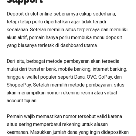
Deposit di slot online sebenarnya cukup sederhana,
tetapi tetap perlu diperhatikan agar tidak terjadi
kesalahan. Setelah memilih situs terpercaya dan memiliki
akun aktif, pemain hanya perlu membuka menu deposit
yang biasanya terletak di dashboard utama.
Dari situ, berbagai metode pembayaran akan tersedia
mulai dari transfer bank, mobile banking, internet banking,
hingga e-wallet populer seperti Dana, OVO, GoPay, dan
ShopeePay. Setelah memilih metode pembayaran, situs
akan menampilkan nomor rekening resmi atau virtual
account tujuan.
Pemain wajib memastikan nomor tersebut valid karena
situs sering memperbarui rekening untuk alasan
keamanan. Masukkan jumlah dana yang ingin didepositkan