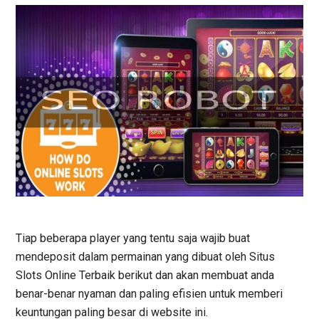
Tiap beberapa player yang tentu saja wajib buat
mendeposit dalam permainan yang dibuat oleh Situs
Slots Online Terbaik berikut dan akan membuat anda
benar-benar nyaman dan paling efisien untuk memberi
keuntungan paling besar di website ini.