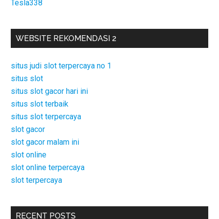
Tesla338
WEBSITE REKOMENDASI 2
situs judi slot terpercaya no 1
situs slot
situs slot gacor hari ini
situs slot terbaik
situs slot terpercaya
slot gacor
slot gacor malam ini
slot online
slot online terpercaya
slot terpercaya
RECENT POSTS