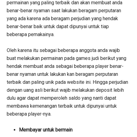
permainan yang paling terbaik dan akan membuat anda
benar-benar nyaman saat lakukan beragam perputaran
yang ada karena ada beragam perjudian yang hendak
benar-benar baik untuk dapat dipunyai untuk tiap
beberapa pemakainya.
Oleh karena itu sebagai beberapa anggota anda wajib
buat melakukan permainan pada games judi berikut yang
hendak membuat anda sebagai beberapa player benar-
benar nyaman untuk lakukan kan beragam perputaran
terbaik dan paling unik pada website ini. Hingga perjudian
dengan uang asli berikut wajib melakukan deposit lebih
dulu agar dapat memperoleh saldo yang nanti dapat
membawa kemenangan terbaik untuk dipunyai untuk
beberapa player-nya.
Membayar untuk bermain