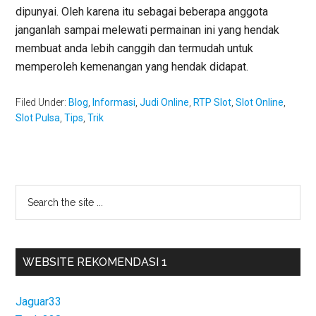
dipunyai. Oleh karena itu sebagai beberapa anggota
janganlah sampai melewati permainan ini yang hendak
membuat anda lebih canggih dan termudah untuk
memperoleh kemenangan yang hendak didapat.
Filed Under:
Blog
,
Informasi
,
Judi Online
,
RTP Slot
,
Slot Online
,
Slot Pulsa
,
Tips
,
Trik
Primary
Search
the
Sidebar
site
...
WEBSITE REKOMENDASI 1
Jaguar33