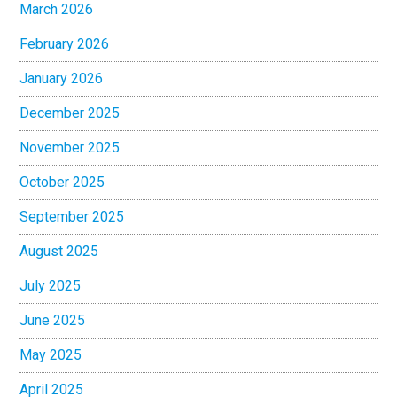
March 2026
February 2026
January 2026
December 2025
November 2025
October 2025
September 2025
August 2025
July 2025
June 2025
May 2025
April 2025