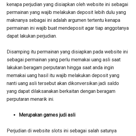
kenapa perjudian yang disiapkan oleh website ini sebagai
permainan yang wajib melakukan deposit lebih dulu yang
maknanya sebagai ini adalah argumen tertentu kenapa
permainan ini wajib buat mendeposit agar tiap anggotanya
dapat lakukan perjudian.
Disamping itu permainan yang disiapkan pada website ini
sebagai permainan yang perlu memakai uang asli saat
lakukan beragam perputaran hingga saat anda ingin
memakai uang hasil itu wajib melakukan deposit yang
nanti uang asli tersebut akan dikonversikan jadi saldo
yang dapat dilaksanakan berkaitan dengan beragam
perputaran menarik ini.
Merupakan games judi asli
Perjudian di website slots ini sebagai salah satunya