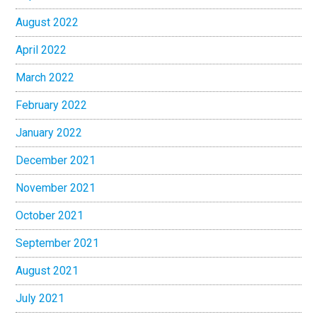
August 2022
April 2022
March 2022
February 2022
January 2022
December 2021
November 2021
October 2021
September 2021
August 2021
July 2021