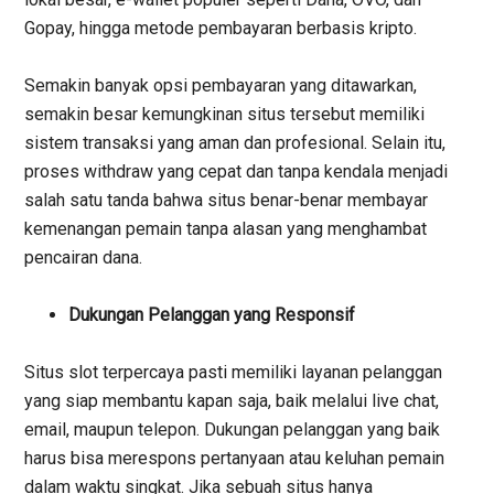
Gopay, hingga metode pembayaran berbasis kripto.
Semakin banyak opsi pembayaran yang ditawarkan,
semakin besar kemungkinan situs tersebut memiliki
sistem transaksi yang aman dan profesional.
Selain itu,
proses withdraw yang cepat dan tanpa kendala menjadi
salah satu tanda bahwa situs benar-benar membayar
kemenangan pemain tanpa alasan yang menghambat
pencairan dana.
Dukungan Pelanggan yang Responsif
Situs slot terpercaya pasti memiliki layanan pelanggan
yang siap membantu kapan saja, baik melalui live chat,
email, maupun telepon. Dukungan pelanggan yang baik
harus bisa merespons pertanyaan atau keluhan pemain
dalam waktu singkat.
Jika sebuah situs hanya