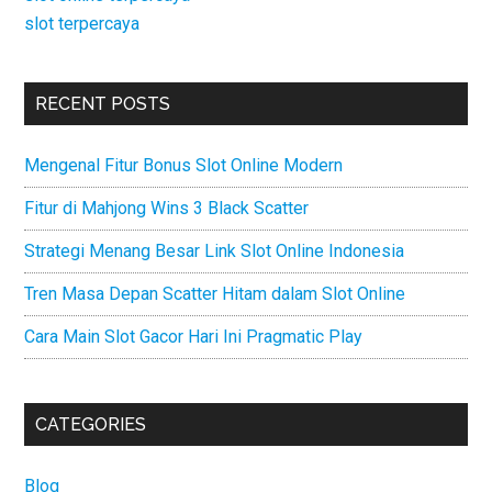
slot terpercaya
RECENT POSTS
Mengenal Fitur Bonus Slot Online Modern
Fitur di Mahjong Wins 3 Black Scatter
Strategi Menang Besar Link Slot Online Indonesia
Tren Masa Depan Scatter Hitam dalam Slot Online
Cara Main Slot Gacor Hari Ini Pragmatic Play
CATEGORIES
Blog