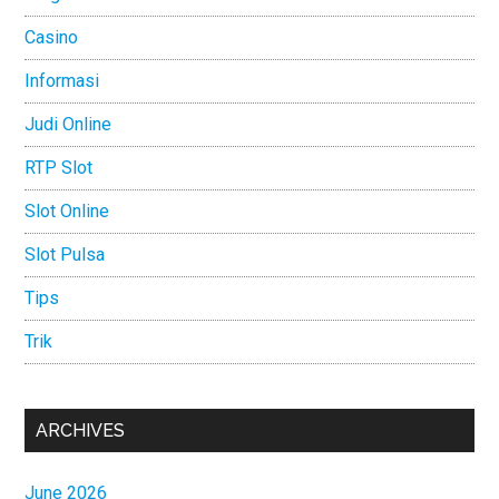
Casino
Informasi
Judi Online
RTP Slot
Slot Online
Slot Pulsa
Tips
Trik
ARCHIVES
June 2026