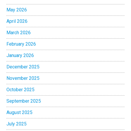
May 2026
April 2026
March 2026
February 2026
January 2026
December 2025
November 2025
October 2025
September 2025
August 2025
July 2025