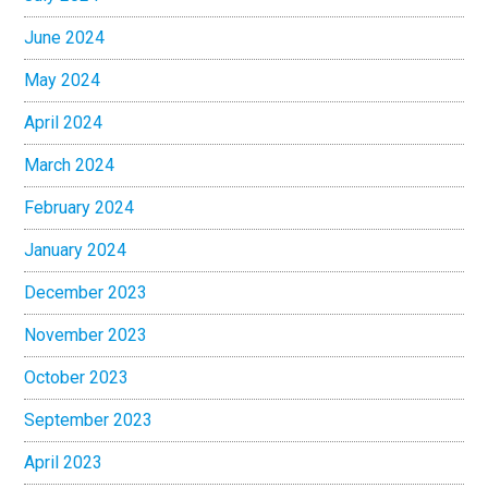
June 2024
May 2024
April 2024
March 2024
February 2024
January 2024
December 2023
November 2023
October 2023
September 2023
April 2023