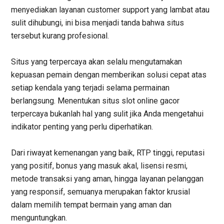
menyediakan layanan customer support yang lambat atau
sulit dihubungi, ini bisa menjadi tanda bahwa situs
tersebut kurang profesional.
Situs yang terpercaya akan selalu mengutamakan
kepuasan pemain dengan memberikan solusi cepat atas
setiap kendala yang terjadi selama permainan
berlangsung.
Menentukan situs slot online gacor
terpercaya bukanlah hal yang sulit jika Anda mengetahui
indikator penting yang perlu diperhatikan.
Dari riwayat kemenangan yang baik, RTP tinggi, reputasi
yang positif, bonus yang masuk akal, lisensi resmi,
metode transaksi yang aman, hingga layanan pelanggan
yang responsif, semuanya merupakan faktor krusial
dalam memilih tempat bermain yang aman dan
menguntungkan.