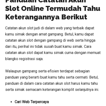
Slot Online Termudah Tahu
Keterangannya Berikut
Catatan akun slot judi di dalam web yang terbaik dapat
kamu simak dengan amat gampang. Betul, kamu dapat
catatan akun slot dengan gampang di web serta hingga
dari itu, perihal ini tidak susah buat kamu simak. Cara
catatan akun slot dapat kamu simak cuma dengan memuat
blangko registrasi saja.
Walaupun gampang serta efisien terdapat sebagian
panduan yang berarti buat kamu tahu serta cermati. Betul,
panduan di dalam cara catatan akun slot harus kamu tahu
serta simak semacam keterangan komplit selanjutnya ini.
Cari Web Terpercaya