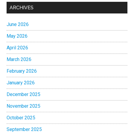
ARCHIVES
June 2026
May 2026
April 2026
March 2026
February 2026
January 2026
December 2025
November 2025
October 2025
September 2025