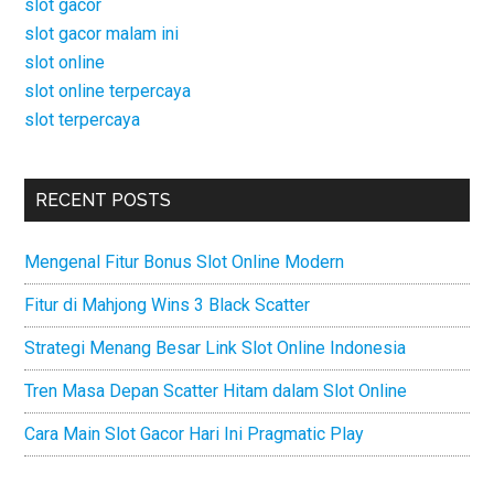
slot gacor
slot gacor malam ini
slot online
slot online terpercaya
slot terpercaya
RECENT POSTS
Mengenal Fitur Bonus Slot Online Modern
Fitur di Mahjong Wins 3 Black Scatter
Strategi Menang Besar Link Slot Online Indonesia
Tren Masa Depan Scatter Hitam dalam Slot Online
Cara Main Slot Gacor Hari Ini Pragmatic Play