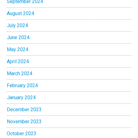
September 2024
August 2024
July 2024
June 2024
May 2024
April 2024
March 2024
February 2024
January 2024
December 2023
November 2023
October 2023