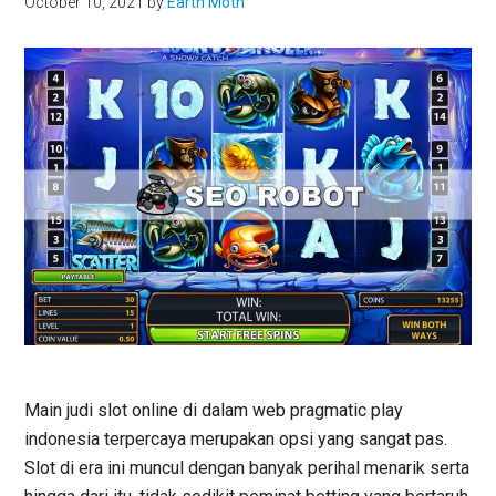
October 10, 2021
by
Earth Moth
Main judi slot online di dalam web pragmatic play
indonesia terpercaya merupakan opsi yang sangat pas.
Slot di era ini muncul dengan banyak perihal menarik serta