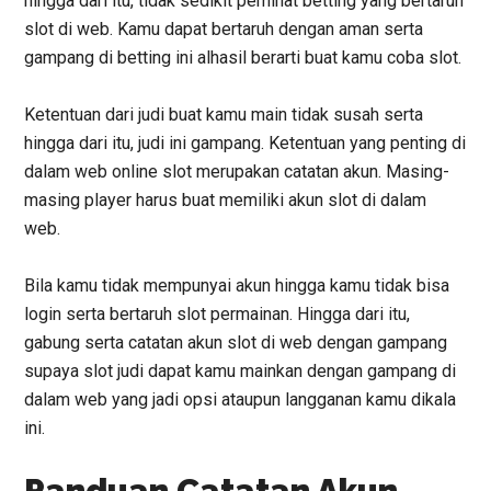
hingga dari itu, tidak sedikit peminat betting yang bertaruh
slot di web. Kamu dapat bertaruh dengan aman serta
gampang di betting ini alhasil berarti buat kamu coba slot.
Ketentuan dari judi buat kamu main tidak susah serta
hingga dari itu, judi ini gampang.
Ketentuan yang penting di
dalam web online slot merupakan catatan akun. Masing-
masing player harus buat memiliki akun slot di dalam
web.
Bila kamu tidak mempunyai akun hingga kamu tidak bisa
login serta bertaruh slot permainan. Hingga dari itu,
gabung serta catatan akun slot di web dengan gampang
supaya slot judi dapat kamu mainkan dengan gampang di
dalam web yang jadi opsi ataupun langganan kamu dikala
ini.
Panduan Catatan Akun