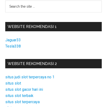
Primary
Search
the
Sidebar
site
...
WEBSITE REKOMENDASI 1
Jaguar33
Tesla338
WEBSITE REKOMENDASI 2
situs judi slot terpercaya no 1
situs slot
situs slot gacor hari ini
situs slot terbaik
situs slot terpercaya