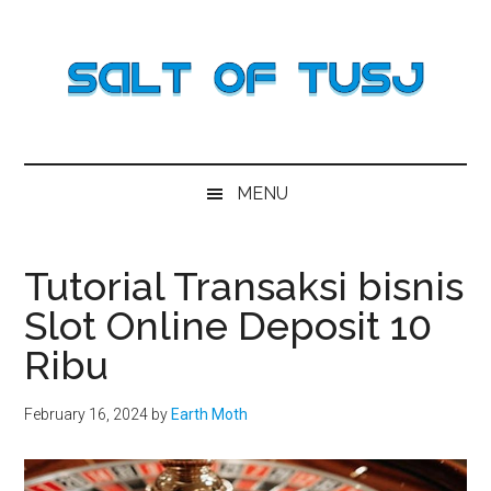
Skip
Skip
Skip
to
to
to
main
secondary
primary
content
menu
sidebar
Salt
Sekilas
Bercerita
Of
MENU
Tentang
Judi
TUSJ
Online
Tutorial Transaksi bisnis
Terpercaya
Slot Online Deposit 10
2021
Ribu
February 16, 2024
by
Earth Moth