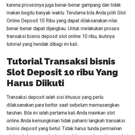
karena prosesnya juga benar-benar gampang dan tidak
makan begitu banyak waktu.
Terutama bila Anda pilih Slot
Online Deposit 10 Ribu yang dapat dilaksanakan nilai
benar-benar dapat dijangkau. Untuk melakukan proses
transaksi bisnis deposit slot online 10 ribu, ikutinya
tutorial yang hendak dibagi ini kali.
Tutorial Transaksi bisnis
Slot Deposit 10 ribu Yang
Harus Diikuti
Transaksi deposit ialah sisi khusus yang perlu
dilaksanakan para bettor saat sebelum memasangkan
taruhan. Bila ini ialah pertama kali Anda mainkan slot
online Anda kemungkinan tidak pahami langkah transaksi
bisnis deposit yang betul.
Tidak harus tunda permainan