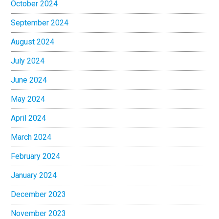
October 2024
September 2024
August 2024
July 2024
June 2024
May 2024
April 2024
March 2024
February 2024
January 2024
December 2023
November 2023