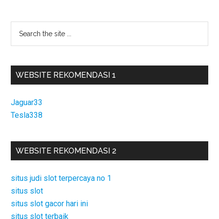
Primary
Search
the
Sidebar
site
...
WEBSITE REKOMENDASI 1
Jaguar33
Tesla338
WEBSITE REKOMENDASI 2
situs judi slot terpercaya no 1
situs slot
situs slot gacor hari ini
situs slot terbaik