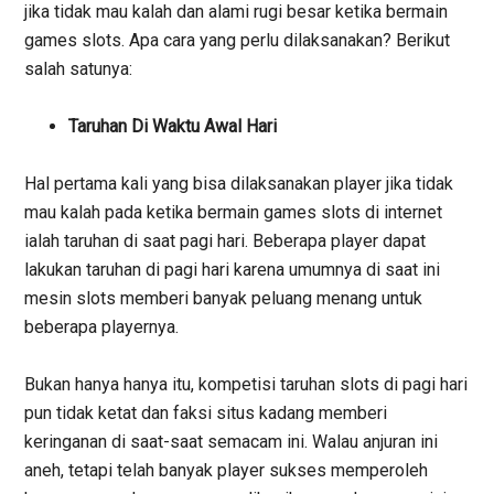
jika tidak mau kalah dan alami rugi besar ketika bermain
games slots. Apa cara yang perlu dilaksanakan? Berikut
salah satunya:
Taruhan Di Waktu Awal Hari
Hal pertama kali yang bisa dilaksanakan player jika tidak
mau kalah pada ketika bermain games slots di internet
ialah taruhan di saat pagi hari. Beberapa player dapat
lakukan taruhan di pagi hari karena umumnya di saat ini
mesin slots memberi banyak peluang menang untuk
beberapa playernya.
Bukan hanya hanya itu, kompetisi taruhan slots di pagi hari
pun tidak ketat dan faksi situs kadang memberi
keringanan di saat-saat semacam ini. Walau anjuran ini
aneh, tetapi telah banyak player sukses memperoleh