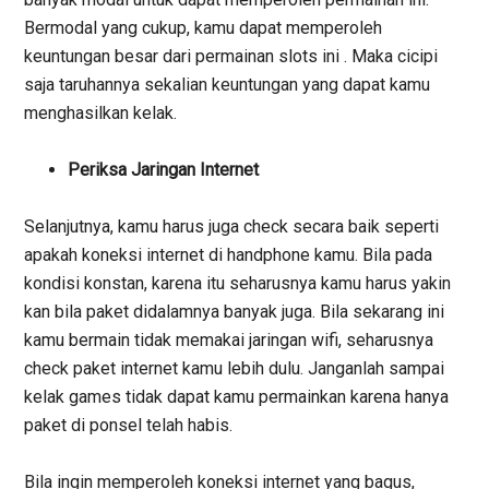
Bermodal yang cukup, kamu dapat memperoleh
keuntungan besar dari permainan slots ini . Maka cicipi
saja taruhannya sekalian keuntungan yang dapat kamu
menghasilkan kelak.
Periksa Jaringan Internet
Selanjutnya, kamu harus juga check secara baik seperti
apakah koneksi internet di handphone kamu. Bila pada
kondisi konstan, karena itu seharusnya kamu harus yakin
kan bila paket didalamnya banyak juga. Bila sekarang ini
kamu bermain tidak memakai jaringan wifi, seharusnya
check paket internet kamu lebih dulu. Janganlah sampai
kelak games tidak dapat kamu permainkan karena hanya
paket di ponsel telah habis.
Bila ingin memperoleh koneksi internet yang bagus,