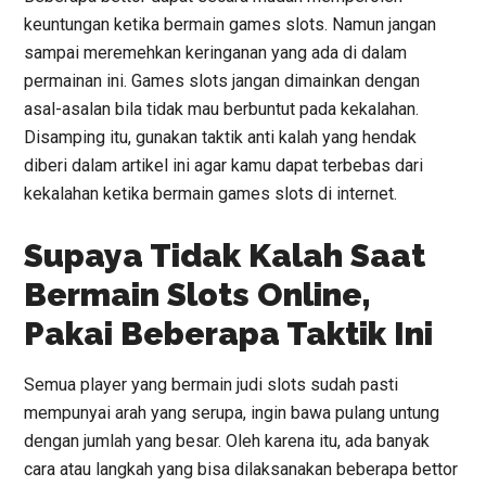
keuntungan ketika bermain games slots. Namun jangan
sampai meremehkan keringanan yang ada di dalam
permainan ini. Games slots jangan dimainkan dengan
asal-asalan bila tidak mau berbuntut pada kekalahan.
Disamping itu, gunakan taktik anti kalah yang hendak
diberi dalam artikel ini agar kamu dapat terbebas dari
kekalahan ketika bermain games slots di internet.
Supaya Tidak Kalah Saat
Bermain Slots Online,
Pakai Beberapa Taktik Ini
Semua player yang bermain judi slots sudah pasti
mempunyai arah yang serupa, ingin bawa pulang untung
dengan jumlah yang besar. Oleh karena itu, ada banyak
cara atau langkah yang bisa dilaksanakan beberapa bettor