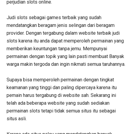
perjudian slots online.
Judi slots sebagai games terbaik yang sudah
mendatangkan beragam jenis selingan dari beragam
provider.
Dengan tergabung dalam website terbaik judi
slots karena itu anda dapat memperoleh permainan yang
memberikan keuntungan tanpa jemu. Mempunyai
permainan dengan topik yang lain pasti membuat Banyak
warga makin tergoda dan ingin nikmati semua taruhannya.
Supaya bisa memperoleh permainan dengan tingkat
keamanan yang tinggi dan paling dipercaya karena itu
pemain harus tergabung di website sah.
Sekarang ini
telah ada beberapa website yang sudah sediakan
permainan slots tetapi tidak semua situs itu sebagai
situs asli.