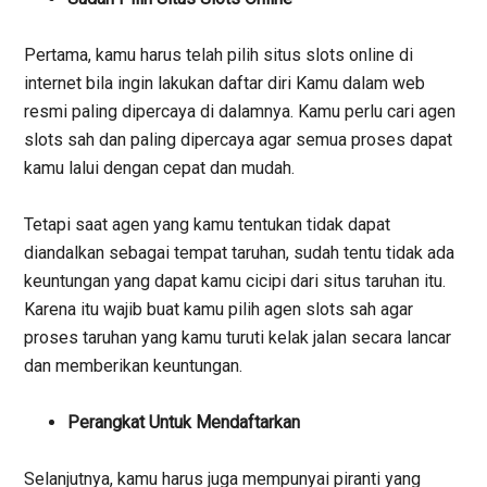
Pertama, kamu harus telah pilih situs slots online di
internet bila ingin lakukan daftar diri Kamu dalam web
resmi paling dipercaya di dalamnya. Kamu perlu cari agen
slots sah dan paling dipercaya agar semua proses dapat
kamu lalui dengan cepat dan mudah.
Tetapi saat agen yang kamu tentukan tidak dapat
diandalkan sebagai tempat taruhan, sudah tentu tidak ada
keuntungan yang dapat kamu cicipi dari situs taruhan itu.
Karena itu wajib buat kamu pilih agen slots sah agar
proses taruhan yang kamu turuti kelak jalan secara lancar
dan memberikan keuntungan.
Perangkat Untuk Mendaftarkan
Selanjutnya, kamu harus juga mempunyai piranti yang