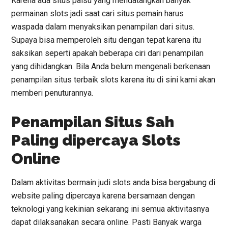
Karena ada situs palsu yang mendatangkan banyak
permainan slots jadi saat cari situs pemain harus
waspada dalam menyaksikan penampilan dari situs.
Supaya bisa memperoleh situ dengan tepat karena itu
saksikan seperti apakah beberapa ciri dari penampilan
yang dihidangkan. Bila Anda belum mengenali berkenaan
penampilan situs terbaik slots karena itu di sini kami akan
memberi penuturannya.
Penampilan Situs Sah
Paling dipercaya Slots
Online
Dalam aktivitas bermain judi slots anda bisa bergabung di
website paling dipercaya karena bersamaan dengan
teknologi yang kekinian sekarang ini semua aktivitasnya
dapat dilaksanakan secara online. Pasti Banyak warga