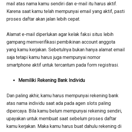
mail atas nama kamu sendiri dan e-mail itu harus aktif.
Karena saat kamu telah mempunyai email yang aktif, pasti
proses daftar akan jalan lebih cepat.
Alamat e-mail diperlukan agar kelak faksi situs lebih
gampang memverifikasi pembikinan account anggota
yang kamu kerjakan. Sebetulnya bukan hanya alamat email
saja tetapi kamu harus juga mempunyai nomor
smartphone aktif untuk tercantum pada form registrasi.
Memiliki Rekening Bank Individu
Dan paling akhir, kamu harus mempunyai rekening bank
atas nama individu saat ada pada agen slots paling
dipercaya. Bila kamu belum mempunyai rekening sendiri,
upayakan untuk membuat saat sebelum proses daftar
kamu kerjakan. Maka kamu harus buat dahulu rekening di