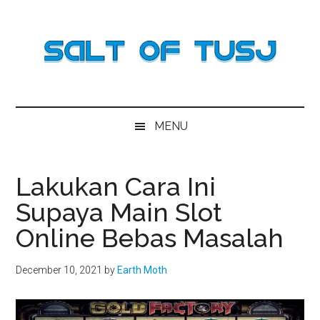
Skip
Skip
Skip
to
to
to
main
secondary
primary
content
menu
sidebar
Salt
Sekilas
Bercerita
Of
MENU
Tentang
Judi
TUSJ
Online
Lakukan Cara Ini
Terpercaya
Supaya Main Slot
2021
Online Bebas Masalah
December 10, 2021
by
Earth Moth