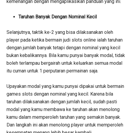
kemenangan dengan mengaplikasikan panduan yang ini.
Taruhan Banyak Dengan Nominal Kecil
Selanjutnya, taktik ke-2 yang bisa dilaksanakan oleh
player pada ketika bermain judi slots online ialah taruhan
dengan jumlah banyak tetapi dengan nominal yang kecil
bukan kebalikannya. Bila kamu punyai banyak modal, tidak
boleh terlampau bergairah untuk keluarkan semua modal
itu cuman untuk 1 perputaran permainan saja.
Upayakan modal yang kamu punyai dipakai untuk bermain
games slots dengan nominal yang kecil. Karena bila
taruhan dilaksanakan dengan jumlah kecil, sudah pasti
modal yang kamu membawa ke taruhan akan menolong
kamu dalam memperoleh taruhan yang semakin banyak.
Dan langkah ini akan menolong player untuk memperoleh
kesempatan menang lebih besar kembali.