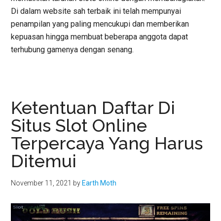
Di dalam website sah terbaik ini telah mempunyai
penampilan yang paling mencukupi dan memberikan
kepuasan hingga membuat beberapa anggota dapat
terhubung gamenya dengan senang.
Ketentuan Daftar Di
Situs Slot Online
Terpercaya Yang Harus
Ditemui
November 11, 2021
by
Earth Moth