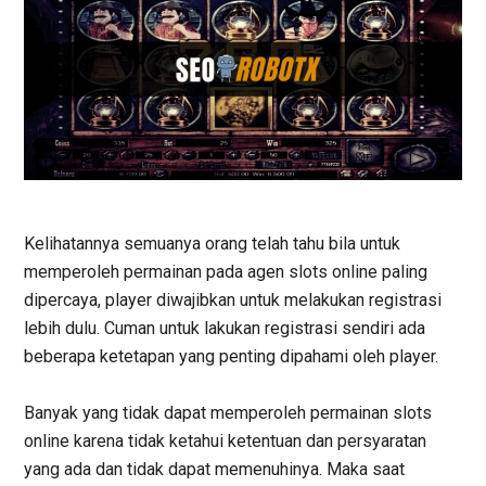
Kelihatannya semuanya orang telah tahu bila untuk
memperoleh permainan pada agen slots online paling
dipercaya, player diwajibkan untuk melakukan registrasi
lebih dulu. Cuman untuk lakukan registrasi sendiri ada
beberapa ketetapan yang penting dipahami oleh player.
Banyak yang tidak dapat memperoleh permainan slots
online karena tidak ketahui ketentuan dan persyaratan
yang ada dan tidak dapat memenuhinya. Maka saat